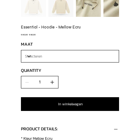
Essential - Hoodie - Mellow Ecru
Originele
€ 80,00
Verkoopprijs
€ 60,00
prijs
MAAT
QUANTITY
In winkelwagen
PRODUCT DETAILS:
* Kleur Mellow Ecru