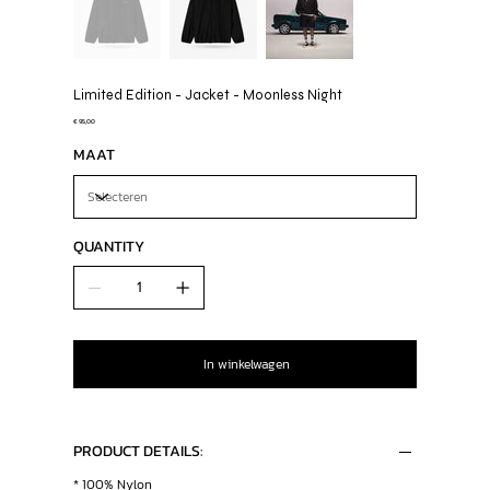
Limited Edition - Jacket - Moonless Night
Prijs
€ 95,00
MAAT
QUANTITY
In winkelwagen
PRODUCT DETAILS:
* 100% Nylon