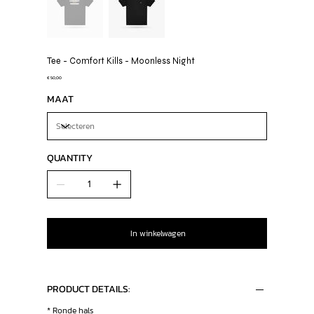
Tee - Comfort Kills - Moonless Night
Prijs
€ 50,00
MAAT
QUANTITY
In winkelwagen
PRODUCT DETAILS:
* Ronde hals